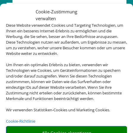
Adresse
Cookie-Zustimmung
verwalten
Reisebüro Frommlet GmbH
Diese Website verwendet Cookies und Targeting Technologien, um
Kirchstraße 14
Ihnen ein besseres Internet-Erlebnis zu ermöglichen und die
D-88212 Ravensburg
Werbung, die Sie sehen, besser an Ihre Bedürfnisse anzupassen.
Diese Technologien nutzen wir außerdem, um Ergebnisse zu messen,
um zu verstehen, woher unsere Besucher kommen oder um unsere
Kontakt
Website weiter zu entwickeln.
0751 25550
Um Ihnen ein optimales Erlebnis zu bieten, verwenden wir
Technologien wie Cookies, um Geräteinformationen zu speichern
info@reisebuero-frommlet.de
und/oder darauf zuzugreifen. Wenn Sie diesen Technologien
zustimmmen, können wir Daten wie das Surfverhalten oder
eindeutige IDs auf dieser Website verarbeiten. Wenn Sie ihre
Öffnungszeiten
Zustimmung nicht erteilen oder zurückziehen, können bestimmte
Merkmale und Funktionen beeinträchtigt werden.
Wir verwenden Statistiken-Cookies und Marketing Cookies.
Cookie-Richtlinie
Alle Cookies akzeptieren