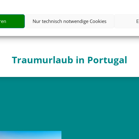
398 €
ab
ren
Nur technisch notwendige Cookies
E
Traumurlaub in Portugal