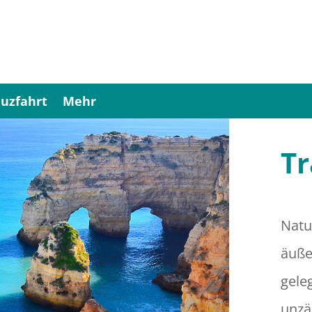
uzfahrt
Mehr
Tr
Natu
äuße
gele
unzä