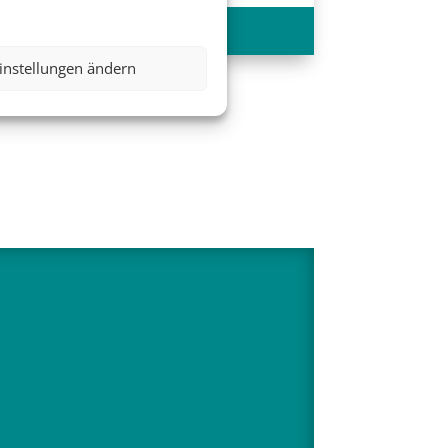
626 €
ab
instellungen ändern