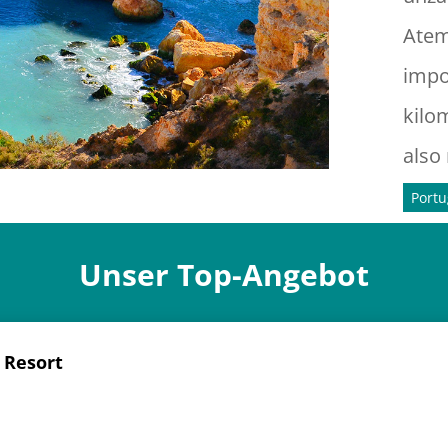
Atem
impo
kilo
also
Portu
Unser Top-Angebot
 Resort